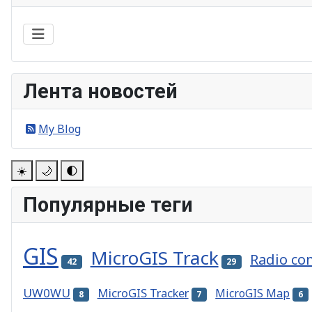
Лента новостей
My Blog
☀️
🌙
🌓
Популярные теги
GIS
MicroGIS Track
Radio co
42
29
UW0WU
MicroGIS Tracker
MicroGIS Map
8
7
6