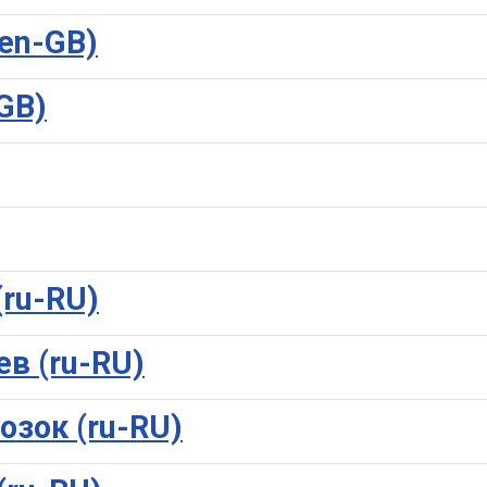
(en-GB)
-GB)
ru-RU)
в (ru-RU)
зок (ru-RU)