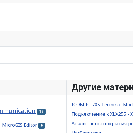
Другие матер
ICOM IC-705 Terminal Mod
mmunication
15
Подключение к XLX255 - 
Анализ зоны покрытия р
MicroGIS Editor
6
HotSpot узел