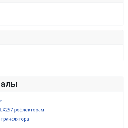
иалы
e
XLX257 рефлекторам
етранслятора