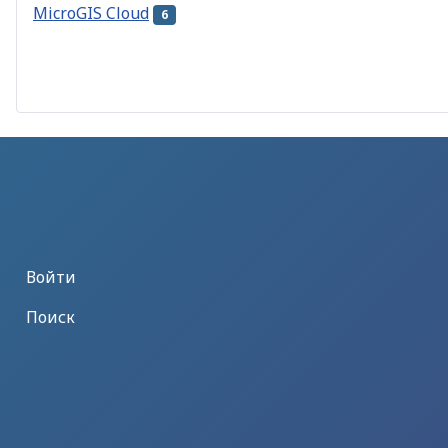
MicroGIS Cloud
6
Войти
Поиск