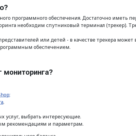
ю?
ьного программного обеспечения. Достаточно иметь п
оринга необходим спутниковый терминал (трекер). Т
редставителей или детей - в качестве трекера может 
программным обеспечением.
г мониторинга?
hop;
га
.
ых услуг, выбрать интересующие.
ым рекомендациям и параметрам.