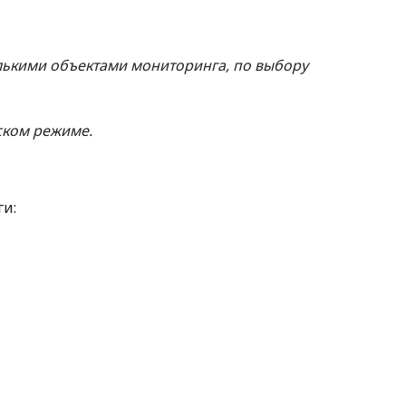
олькими объектами мониторинга, по выбору
еском режиме.
ги: