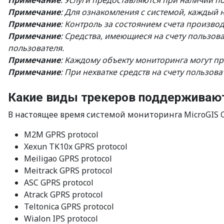
Примечание
: Услуги предоставляются при наличии п
Примечание
: Для ознакомления с системой, каждый 
Примечание
: Контроль за состоянием счета производ
Примечание
: Средства, имеющиеся на счету пользо
пользователя.
Примечание
: Каждому объекту мониторинга могут пр
Примечание
: При нехватке средств на счету пользо
Какие виды трекеров поддерживают
В настоящее время системой мониторинга MicroGIS Cl
M2M GPRS protocol
Xexun TK10x GPRS protocol
Meiligao GPRS protocol
Meitrack GPRS protocol
ASC GPRS protocol
Atrack GPRS protocol
Teltonica GPRS protocol
Wialon IPS protocol