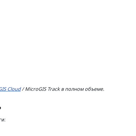
GIS Cloud
/ MicroGIS Track в полном объеме.
?
ги: