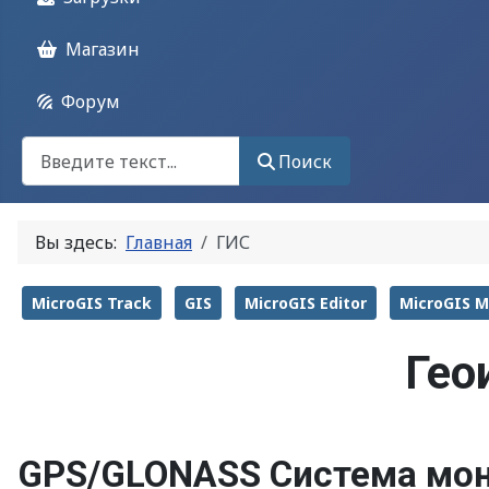
Магазин
Форум
Поиск
Поиск
Вы здесь:
Главная
ГИС
MicroGIS Track
GIS
MicroGIS Editor
MicroGIS 
Гео
GPS/GLONASS Система мон