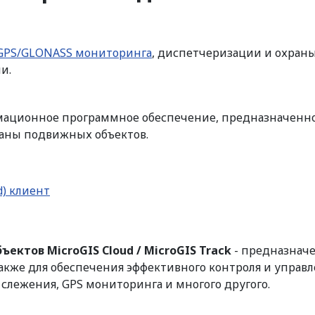
GPS/GLONASS мониторинга
, диспетчеризации и охран
и.
мационное программное обеспечение, предназначенно
аны подвижных объектов.
d) клиент
ктов MicroGIS Cloud / MicroGIS Track
- предназначе
кже для обеспечения эффективного контроля и управ
слежения, GPS мониторинга и многого другого.