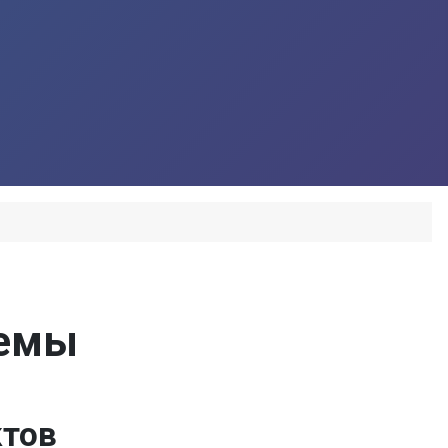
темы
ктов