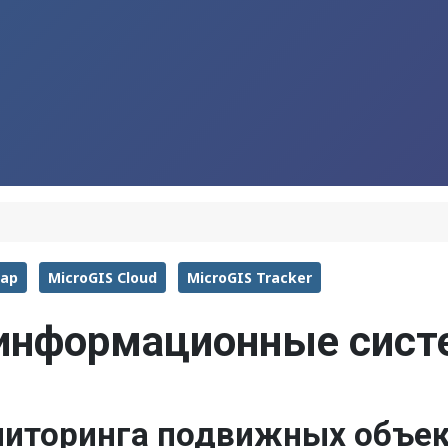
Map
MicroGIS Cloud
MicroGIS Tracker
информационные сис
иторинга подвижных объе