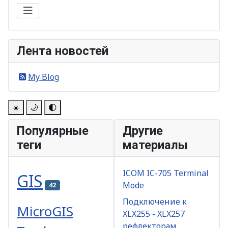
Лента новостей
My Blog
☀️
🌙
🌓
Популярные
Другие
теги
материалы
ICOM IC-705 Terminal
GIS
Mode
42
Подключение к
MicroGIS
XLX255 - XLX257
рефлекторам