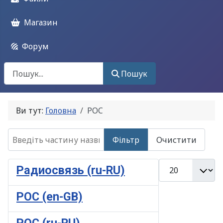
Магазин
Форум
Поиск
Пошук
Ви тут:
Головна
POC
Введіть частину назви
Фільтр
Очистити
Показувати
Радиосвязь (ru-RU)
POC (en-GB)