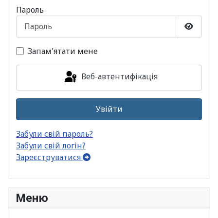
Пароль
Показа
Запам'ятати мене
Веб-автентифікація
Увійти
Забули свій пароль?
Забули свій логін?
Зареєструватися
Меню