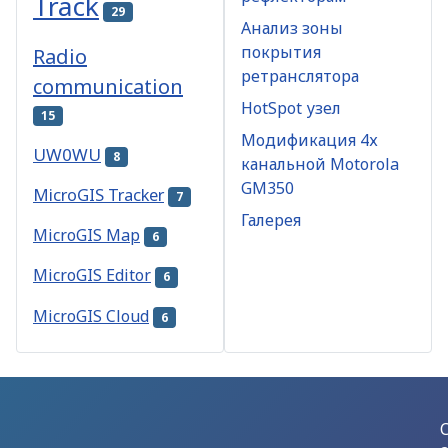
Track
29
Анализ зоны
покрытия
Radio
ретранслятора
communication
HotSpot узел
15
Модификация 4х
UW0WU
8
канальной Motorola
GM350
MicroGIS Tracker
7
Галерея
MicroGIS Map
6
MicroGIS Editor
6
MicroGIS Cloud
6