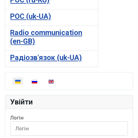
POC (ru-RU)
POC (uk-UA)
Radio communication
(en-GB)
Радіозв'язок (uk-UA)
Оберіть свою мову
Увійти
Логін