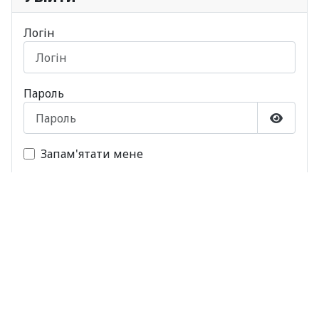
Логін
Пароль
Показа
Запам'ятати мене
Веб-автентифікація
Увійти
Забули свій пароль?
Забули свій логін?
Зареєструватися