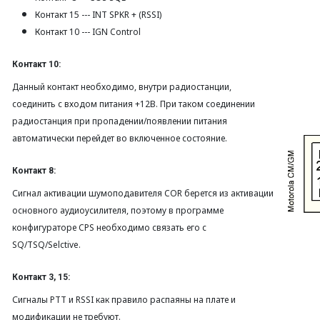
Контакт 15 --- INT SPKR + (RSSI)
Контакт 10 --- IGN Control
Контакт 10:
Данный контакт необходимо, внутри радиостанции,
соединить с входом питания +12В. При таком соединении
радиостанция при пропадении/появлении питания
автоматически перейдет во включенное состояние.
Контакт 8:
Сигнал активации шумоподавителя COR берется из активации
основного аудиоусилителя, поэтому в программе
конфигураторе CPS необходимо связать его с
SQ/TSQ/Selctive.
Контакт 3, 15:
Сигналы PTT и RSSI как правило распаяны на плате и
модификации не требуют.