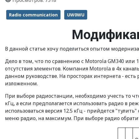
Просмотров: 7518
Radio communication
UW0WU
Модификац
В данной статье хочу поделиться опытом модерниза
Дело в том, что по сравнению с Motorola GM340 или 
отсутствия элементов. Компания Motorola в 4х кана
данном руководстве. На просторах интернета - есть
изложенном.
При выборе радиостанции, необходимо учесть то что
кГц, а если предполагается использовать радио в р
использоваться версия 12.5 кГц - прийдется "тулить
меню радио, на максимум. При выборе радио обрати