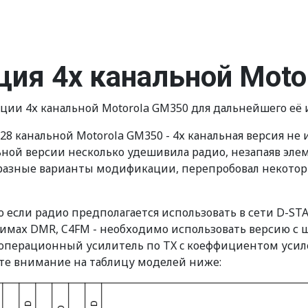
ия 4х канальной Moto
ции 4х канальной Motorola GM350 для дальнейшего её 
128 канальной Motorola GM350 - 4х канальная версия не
льной версии несколько удешивила радио, незапаяв эле
 разные варианты модификации, перепробовал некоторы
 если радио предполагается использовать в сети D-ST
ежимах DMR, C4FM - необходимо использовать версию с 
" операционный усилитель по TX c коеффициентом усил
те внимание на таблицу моделей ниже: